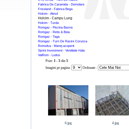
Fabrica De Caramida - Demolare
Frissland - Fabrica Bega
Holcim - Alesd
Holcim - Campu Lung
Holcim - Turda
Romgaz - Piscina Bazna
Romgaz - Retis & Beia
Romgaz - Taga
Romgaz - Turn De Racire Corunca
Romsilva - Manej acoperit
Sprint Investment - Ventilatie Hala
ValRom - Ludus
Poze:
1 - 5
din
5
Imagini pe pagina:
Ordonate :
6.jpg
4.jpg