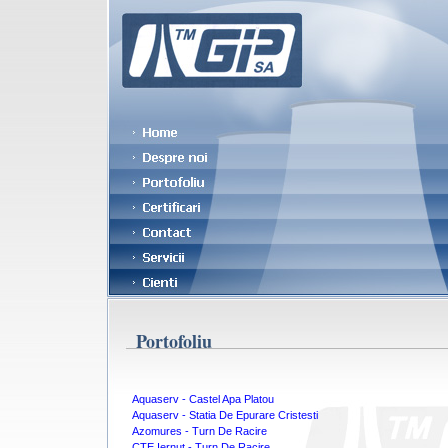
Portofoliu
Aquaserv - Castel Apa Platou
Aquaserv - Statia De Epurare Cristesti
Azomures - Turn De Racire
CTE Iernut - Turn De Racire