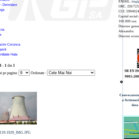
EMAIL:
tmgi
 - Demolare
ORC. J26/723
ega
CUI: 599402
Capital social 
100.000 ron
Director gener
zna
Alexandru
a
Director econ
cire Corunca
erit
ntilatie Hala
1 - 1
din
1
SR EN I
i pe pagina:
Ordonate :
9001:200
�
Convocatoru
a Actionar
data
119-1929_IMG.JPG