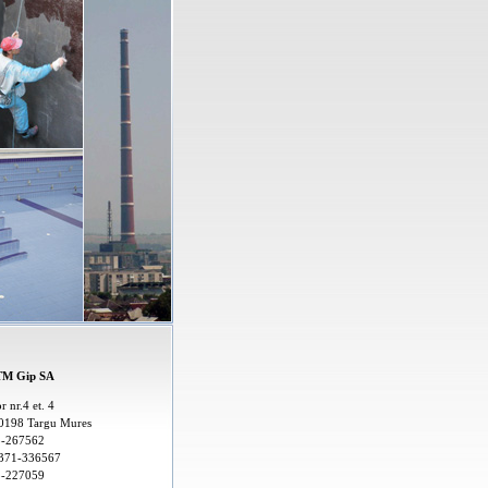
TM Gip SA
r nr.4 et. 4
40198 Targu Mures
5-267562
371-336567
5-227059