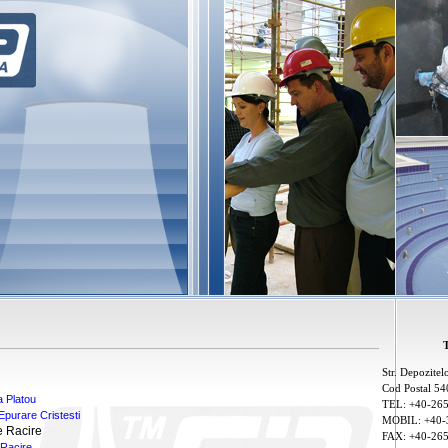
Str. Depozitelo
Cod Postal 5
a Platou
TEL: +40-26
Epurare Cristesti
MOBIL: +40-
e Racire
FAX: +40-26
 Racire