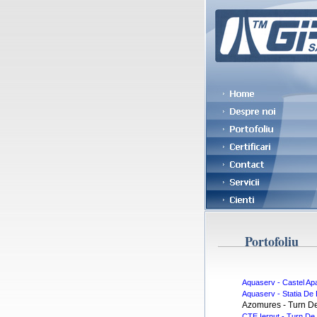
Portofoliu
Aquaserv - Castel Ap
Aquaserv - Statia De 
Azomures - Turn D
CTE Iernut - Turn De