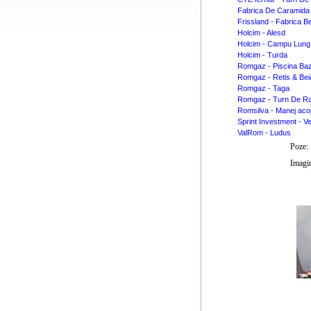
Fabrica De Caramida
Frissland - Fabrica B
Holcim - Alesd
Holcim - Campu Lung
Holcim - Turda
Romgaz - Piscina Ba
Romgaz - Retis & Bei
Romgaz - Taga
Romgaz - Turn De Ra
Romsilva - Manej acop
Sprint Investment - Ve
ValRom - Ludus
Poze:
Imagin