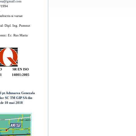
psa@gmail.com
/1994
4
subscris si varsat
al: Dipl. Ing. Pumnut
omic: Ec. Rus Maria
SO
SR EN ISO
1
14001:2005
l pt Adunarea Generala
ilor SC TM GIP SA din
 de 10 mai 2018