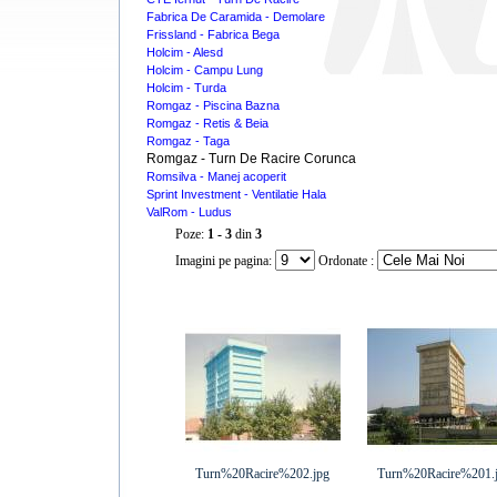
Fabrica De Caramida - Demolare
Frissland - Fabrica Bega
Holcim - Alesd
Holcim - Campu Lung
Holcim - Turda
Romgaz - Piscina Bazna
Romgaz - Retis & Beia
Romgaz - Taga
Romgaz - Turn De Racire Corunca
Romsilva - Manej acoperit
Sprint Investment - Ventilatie Hala
ValRom - Ludus
Poze:
1 - 3
din
3
Imagini pe pagina:
Ordonate :
Turn%20Racire%202.jpg
Turn%20Racire%201.