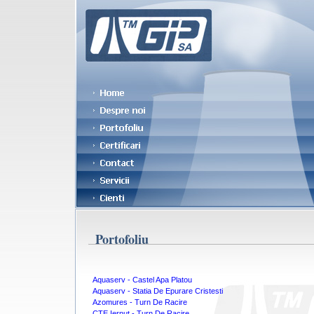
Portofoliu
Aquaserv - Castel Apa Platou
Aquaserv - Statia De Epurare Cristesti
Azomures - Turn De Racire
CTE Iernut - Turn De Racire