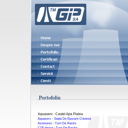
Portofoliu
Aquaserv - Castel Apa Platou
Aquaserv - Statia De Epurare Cristesti
Azomures - Turn De Racire
CTE Iernut - Turn De Racire