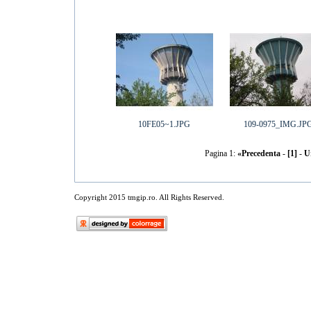
10FE05~1.JPG
109-0975_IMG.JP
Pagina 1:
«Precedenta
-
[1]
-
U
Copyright 2015 tmgip.ro. All Rights Reserved.