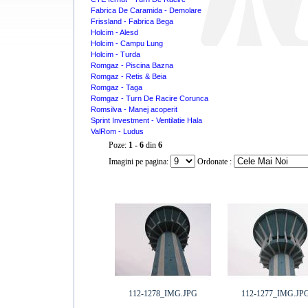
Fabrica De Caramida - Demolare
Frissland - Fabrica Bega
Holcim - Alesd
Holcim - Campu Lung
Holcim - Turda
Romgaz - Piscina Bazna
Romgaz - Retis & Beia
Romgaz - Taga
Romgaz - Turn De Racire Corunca
Romsilva - Manej acoperit
Sprint Investment - Ventilatie Hala
ValRom - Ludus
Poze:
1 - 6
din
6
Imagini pe pagina:
Ordonate :
112-1278_IMG.JPG
112-1277_IMG.JP