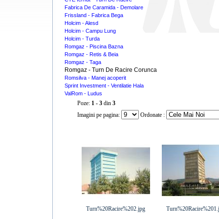
Fabrica De Caramida - Demolare
Frissland - Fabrica Bega
Holcim - Alesd
Holcim - Campu Lung
Holcim - Turda
Romgaz - Piscina Bazna
Romgaz - Retis & Beia
Romgaz - Taga
Romgaz - Turn De Racire Corunca
Romsilva - Manej acoperit
Sprint Investment - Ventilatie Hala
ValRom - Ludus
Poze:
1 - 3
din
3
Imagini pe pagina:
Ordonate :
Turn%20Racire%202.jpg
Turn%20Racire%201.