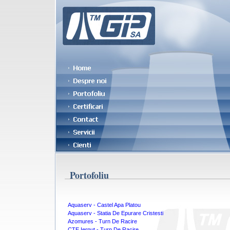
Portofoliu
Aquaserv - Castel Apa Platou
Aquaserv - Statia De Epurare Cristesti
Azomures - Turn De Racire
CTE Iernut - Turn De Racire