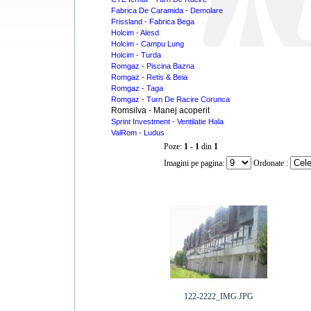
Fabrica De Caramida - Demolare
Frissland - Fabrica Bega
Holcim - Alesd
Holcim - Campu Lung
Holcim - Turda
Romgaz - Piscina Bazna
Romgaz - Retis & Beia
Romgaz - Taga
Romgaz - Turn De Racire Corunca
Romsilva - Manej acoperit
Sprint Investment - Ventilatie Hala
ValRom - Ludus
Poze:
1 - 1
din
1
Imagini pe pagina:
Ordonate :
122-2222_IMG.JPG