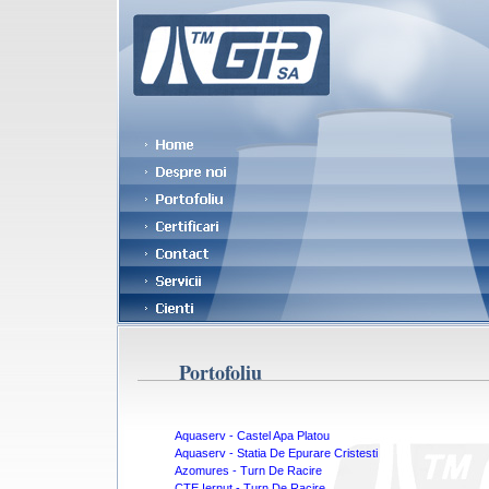
Portofoliu
Aquaserv - Castel Apa Platou
Aquaserv - Statia De Epurare Cristesti
Azomures - Turn De Racire
CTE Iernut - Turn De Racire