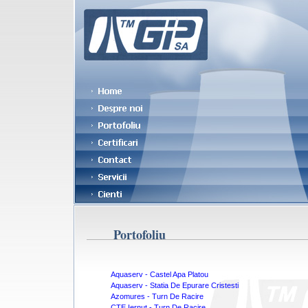
Portofoliu
Aquaserv - Castel Apa Platou
Aquaserv - Statia De Epurare Cristesti
Azomures - Turn De Racire
CTE Iernut - Turn De Racire