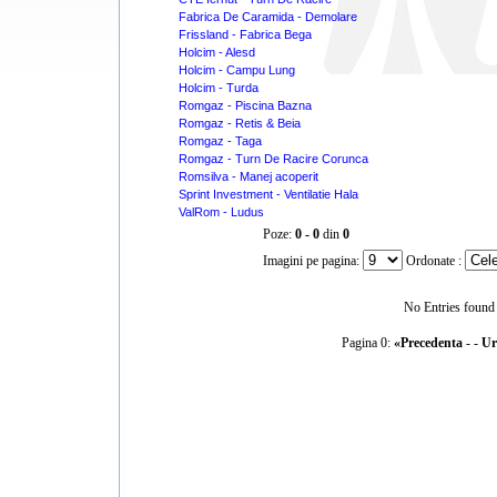
Fabrica De Caramida - Demolare
Frissland - Fabrica Bega
Holcim - Alesd
Holcim - Campu Lung
Holcim - Turda
Romgaz - Piscina Bazna
Romgaz - Retis & Beia
Romgaz - Taga
Romgaz - Turn De Racire Corunca
Romsilva - Manej acoperit
Sprint Investment - Ventilatie Hala
ValRom - Ludus
Poze:
0 - 0
din
0
Imagini pe pagina:
Ordonate :
No Entries found
Pagina 0:
«Precedenta
- -
Ur